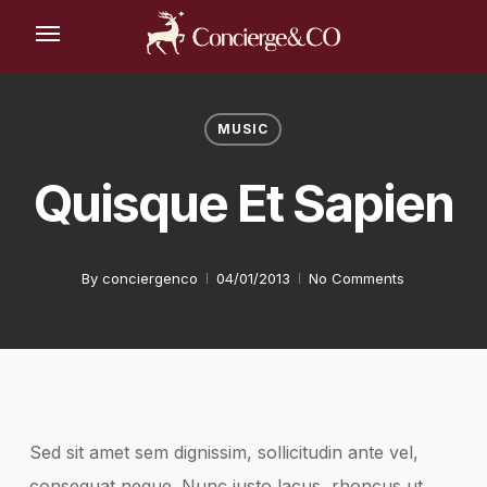
Skip
Menu
to
main
content
MUSIC
Quisque Et Sapien
By
conciergenco
04/01/2013
No Comments
Sed sit amet sem dignissim, sollicitudin ante vel,
consequat neque. Nunc justo lacus, rhoncus ut