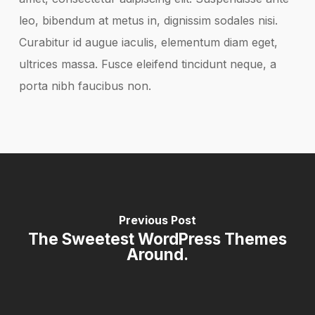
leo, bibendum at metus in, dignissim sodales nisi.
Curabitur id augue iaculis, elementum diam eget,
ultrices massa. Fusce eleifend tincidunt neque, a
porta nibh faucibus non.
Previous Post
The Sweetest WordPress Themes
Around.