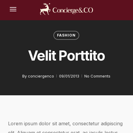
Skip
Menu
to
main
content
FASHION
Velit Porttito
By
conciergenco
09/01/2013
No Comments
Lorem ipsum dolor sit amet, consectetur adipiscing
elit. Aliquam et consectetur erat, ac iaculis lectus.